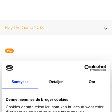
Play the Game 2013
PtG
Student conference coverage
See the coverage of Play the Game 2013
by the students from the Danish School
Samtykke
Detaljer
Om
of Media and Journalism on their
independent conference website
Denne hjemmeside bruger cookies
http://ptg2013.mediajungle.dk/
Cookies er små tekstfiler, som kan bruges af websteder
til at gøre en brugers oplevelse mere effektiv.