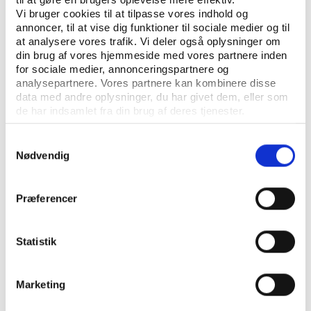
Vi bruger cookies til at tilpasse vores indhold og
annoncer, til at vise dig funktioner til sociale medier og til
at analysere vores trafik. Vi deler også oplysninger om
din brug af vores hjemmeside med vores partnere inden
for sociale medier, annonceringspartnere og
analysepartnere. Vores partnere kan kombinere disse
data med andre oplysninger, du har givet dem, eller som
de har indsamlet fra din brug af deres tjenester.
CONTACT US
Samtykkevalg
Nødvendig
Vester Allé 8B, 3.
8000 Aarhus C, Denmark
Præferencer
+45 3266 1030
Statistik
info@playthegame.org
Marketing
SEE ALSO