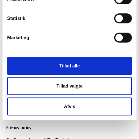
Statistik
CONTACT US
Vester Allé 8B, 3.
Marketing
8000 Aarhus C, Denmark
+45 3266 1030
Tillad alle
info@playthegame.org
Tillad valgte
SEE ALSO
Find employee
Afvis
Read more about us
Privacy policy