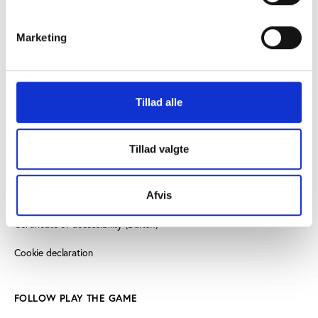
8000 Aarhus C, Denmark
+45 3266 1030
Marketing
info@playthegame.org
Tillad alle
SEE ALSO
Find employee
Tillad valgte
Read more about us
Privacy policy
Afvis
Certificate of accessibility (Danish)
Cookie declaration
FOLLOW PLAY THE GAME