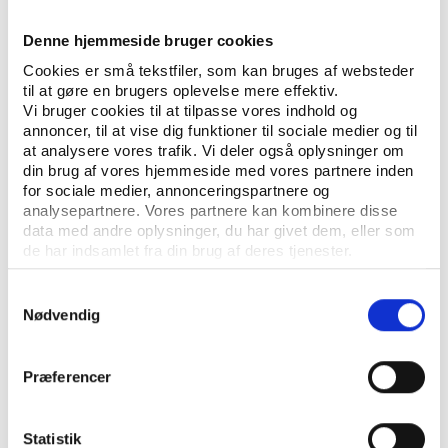
RICHARD H MCLAREN
AUTHOR:
Denne hjemmeside bruger cookies
SPORTS POLITICS
DOPING
KEYWORDS:
Cookies er små tekstfiler, som kan bruges af websteder
til at gøre en brugers oplevelse mere effektiv.
OPEN PUBLICATION
Vi bruger cookies til at tilpasse vores indhold og
annoncer, til at vise dig funktioner til sociale medier og til
PUBLISHER: WADA
at analysere vores trafik. Vi deler også oplysninger om
din brug af vores hjemmeside med vores partnere inden
PAGE COUNT: 95
for sociale medier, annonceringspartnere og
analysepartnere. Vores partnere kan kombinere disse
data med andre oplysninger, du har givet dem, eller som
de har indsamlet fra din brug af deres tjenester.
Samtykkevalg
Nødvendig
Præferencer
CONTACT US
Vester Allé 8B, 3.
Statistik