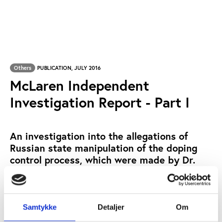
Others
PUBLICATION, JULY 2016
McLaren Independent
Investigation Report - Part I
An investigation into the allegations of
Russian state manipulation of the doping
control process, which were made by Dr.
Grigory Rodchenkov, the former director of
the WADA-accredited laboratory in
Moscow. The report is authored by
Canadian Richard McLaren.
Samtykke
Detaljer
Om