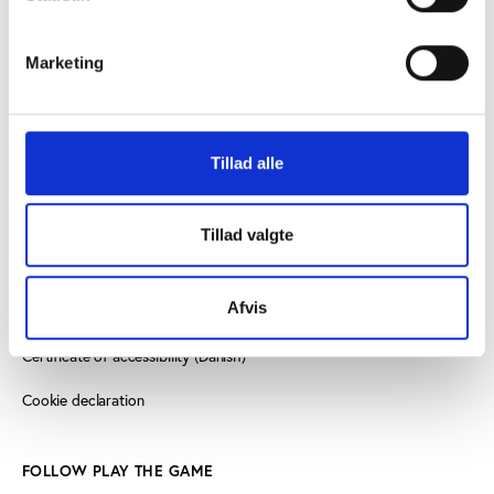
8000 Aarhus C, Denmark
Marketing
+45 3266 1030
info@playthegame.org
Tillad alle
SEE ALSO
Find employee
Tillad valgte
Read more about us
Afvis
Privacy policy
Certificate of accessibility (Danish)
Cookie declaration
FOLLOW PLAY THE GAME