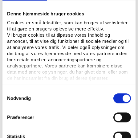
address them.
Denne hjemmeside bruger cookies
SPORTS POLITICS
SPORTS LAW
KEYWORDS:
Cookies er små tekstfiler, som kan bruges af websteder
til at gøre en brugers oplevelse mere effektiv.
OPEN PUBLICATION
Vi bruger cookies til at tilpasse vores indhold og
annoncer, til at vise dig funktioner til sociale medier og til
at analysere vores trafik. Vi deler også oplysninger om
PUBLISHER: MEGA-SPORTING EVENTS PLATFORM FOR HUMAN RIGHTS
din brug af vores hjemmeside med vores partnere inden
PAGE COUNT: 28
for sociale medier, annonceringspartnere og
analysepartnere. Vores partnere kan kombinere disse
data med andre oplysninger, du har givet dem, eller som
de har indsamlet fra din brug af deres tjenester.
Samtykkevalg
Nødvendig
Præferencer
CONTACT US
Vester Allé 8B, 3.
Statistik