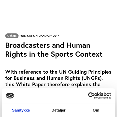
Others
PUBLICATION, JANUARY 2017
Broadcasters and Human
Rights in the Sports Context
With reference to the UN Guiding Principles
for Business and Human Rights (UNGPs),
this White Paper therefore explains the
relationship between broadcasters and
MSEs, identifies where human rights issues
might arise, and discusses potential
mechanisms which could be used – and in
Samtykke
Detaljer
Om
some cases already are being used – to