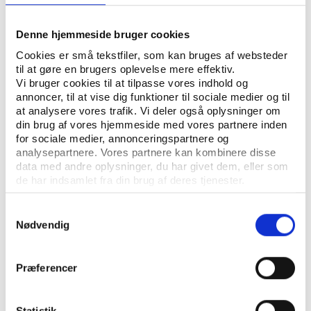
Denne hjemmeside bruger cookies
Playing videos on this site requires accept of
Cookies er små tekstfiler, som kan bruges af websteder
marketing cookies.
til at gøre en brugers oplevelse mere effektiv.
Change your preferences
here
Vi bruger cookies til at tilpasse vores indhold og
annoncer, til at vise dig funktioner til sociale medier og til
Watch the video on Youtube instead
at analysere vores trafik. Vi deler også oplysninger om
din brug af vores hjemmeside med vores partnere inden
for sociale medier, annonceringspartnere og
analysepartnere. Vores partnere kan kombinere disse
data med andre oplysninger, du har givet dem, eller som
de har indsamlet fra din brug af deres tjenester.
Samtykkevalg
Nødvendig
Præferencer
CONTACT US
Vester Allé 8B, 3.
Statistik