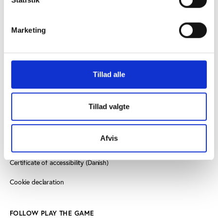
8000 Aarhus C, Denmark
Marketing
+45 3266 1030
info@playthegame.org
Tillad alle
SEE ALSO
Find employee
Tillad valgte
Read more about us
Afvis
Privacy policy
Certificate of accessibility (Danish)
Cookie declaration
FOLLOW PLAY THE GAME