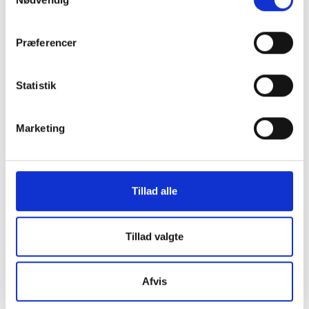
Find employee
Read more about us
Præferencer
Privacy policy
Statistik
Certificate of accessibility (Danish)
Cookie declaration
Marketing
FOLLOW PLAY THE GAME
Facebook
Tillad alle
X
Tillad valgte
LinkedIn
LinkedIn
Afvis
Newsletter
Newsletter