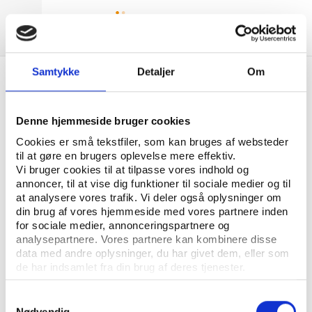
PLAY THE GAME
AUTHORS
Samtykke
Detaljer
Om
Denne hjemmeside bruger cookies
CONTACT US
Cookies er små tekstfiler, som kan bruges af websteder
til at gøre en brugers oplevelse mere effektiv.
Vester Allé 8B, 3.
Vi bruger cookies til at tilpasse vores indhold og
annoncer, til at vise dig funktioner til sociale medier og til
8000 Aarhus C, Denmark
at analysere vores trafik. Vi deler også oplysninger om
din brug af vores hjemmeside med vores partnere inden
+45 3266 1030
for sociale medier, annonceringspartnere og
analysepartnere. Vores partnere kan kombinere disse
info@playthegame.org
data med andre oplysninger, du har givet dem, eller som
de har indsamlet fra din brug af deres tjenester.
SEE ALSO
Samtykkevalg
Nødvendig