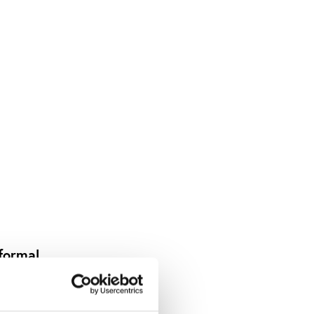
formal
 by
 and
nt roles.