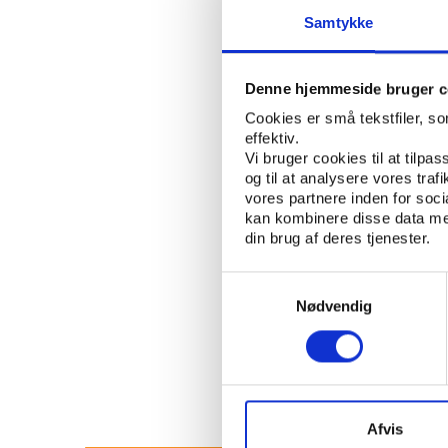
This is a method o
Samtykke
nation possess thr
LASSE BAK LYCK
P
AUTHOR:
Denne hjemmeside bruger c
SPORTS POLITIC
KEYWORDS:
Cookies er små tekstfiler, s
effektiv.
Vi bruger cookies til at tilpas
OPEN PUBLICATION
og til at analysere vores tra
vores partnere inden for soc
PUBLISHER: DIF
kan kombinere disse data med
din brug af deres tjenester.
PAGE COUNT: 15
Samtykkevalg
Nødvendig
Afvis