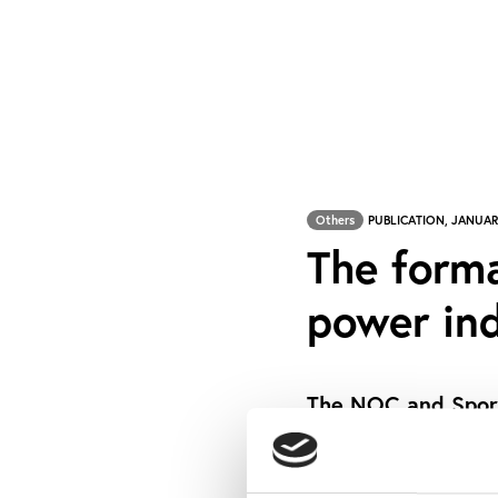
Others
PUBLICATION, JANUAR
The forma
power in
The NOC and Sport
sports political p
registering membe
European sports fe