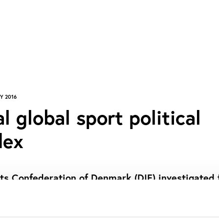
Y 2016
l global sport political
dex
s Confederation of Denmark (DIF) investigated 
ower between all nations. This was made possible
rs of executive committees in 118 international
derations and applying a weighting of the differe