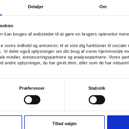
f presenting a picture of the formal power that 
Detaljer
Om
ough their elected sports leaders.
ETER GOTTLIEB
POUL BROBERG
JONAS HJORTDAL
ookies
S
om kan bruges af websteder til at gøre en brugers oplevelse mer
se vores indhold og annoncer, til at vise dig funktioner til sociale
fik. Vi deler også oplysninger om din brug af vores hjemmeside m
iale medier, annonceringspartnere og analysepartnere. Vores par
 andre oplysninger, du har givet dem, eller som de har indsamle
Præferencer
Statistik
Tillad valgte