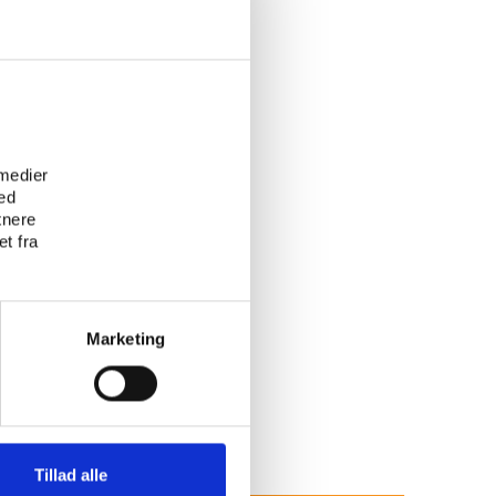
each
e
 medier
ed
tnere
t fra
Marketing
Tillad alle