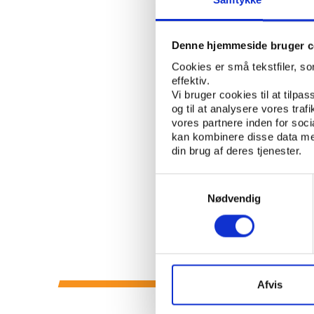
an elite level in Eu
ELITE SPORT
KEYWORDS:
Denne hjemmeside bruger c
Cookies er små tekstfiler, s
OPEN PUBLICATION
effektiv.
Vi bruger cookies til at tilpas
og til at analysere vores tra
PUBLISHER: FIFPRO
vores partnere inden for soc
kan kombinere disse data med
PAGE COUNT: 27
din brug af deres tjenester.
Samtykkevalg
Nødvendig
Afvis