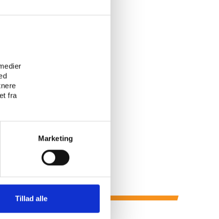
e
 medier
ed
tnere
t fra
Marketing
Tillad alle