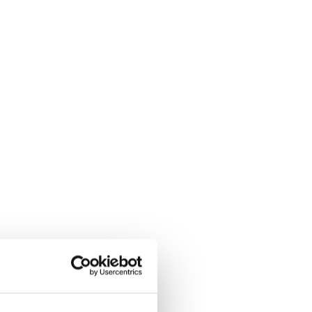
men’s
aying at