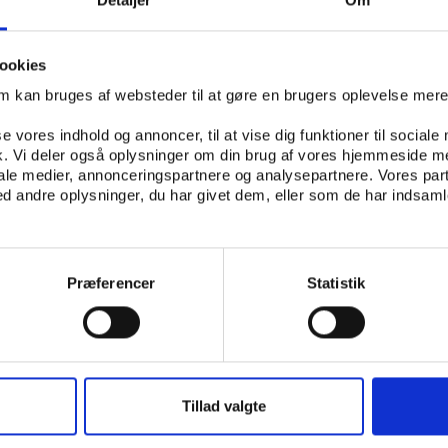
rope, Africa, Asia and the Americas.
ookies
om kan bruges af websteder til at gøre en brugers oplevelse mer
se vores indhold og annoncer, til at vise dig funktioner til sociale
fik. Vi deler også oplysninger om din brug af vores hjemmeside m
iale medier, annonceringspartnere og analysepartnere. Vores par
 andre oplysninger, du har givet dem, eller som de har indsamle
Præferencer
Statistik
Tillad valgte