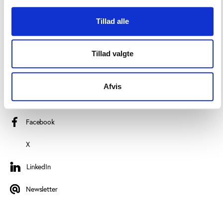
Read more about us
Tillad alle
Privacy policy
Certificate of accessibility (Danish)
Tillad valgte
Cookie declaration
Afvis
FOLLOW PLAY THE GAME
Facebook
X
LinkedIn
LinkedIn
Newsletter
Newsletter