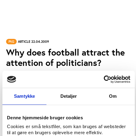
PtG
ARTICLE 22.04.2009
Why does football attract the
attention of politicians?
Comment: On his sports blog, Prof. Simon Chadwick
asks why football alone attracts so much political
Samtykke
Detaljer
Om
interest when there are numerous other sports that
have their own problems to address and would
benefit from political assistance.
Denne hjemmeside bruger cookies
SOURCE:
Daily Sport Thought
Cookies er små tekstfiler, som kan bruges af websteder
til at gøre en brugers oplevelse mere effektiv.