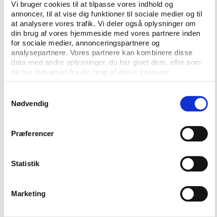
Vi bruger cookies til at tilpasse vores indhold og
annoncer, til at vise dig funktioner til sociale medier og til
at analysere vores trafik. Vi deler også oplysninger om
din brug af vores hjemmeside med vores partnere inden
for sociale medier, annonceringspartnere og
analysepartnere. Vores partnere kan kombinere disse
data med andre oplysninger, du har givet dem, eller som
de har indsamlet fra din brug af deres tjenester.
CONTACT US
Samtykkevalg
Vester Allé 8B, 3.
Nødvendig
8000 Aarhus C, Denmark
Præferencer
+45 3266 1030
info@playthegame.org
Statistik
SEE ALSO
Marketing
Find employee