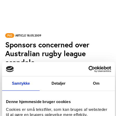
PtG
ARTICLE 18.05.2009
Sponsors concerned over
Australian rugby league
scandals
SCANDAL INTERFERING WITH SPORTS BUSINESS:
Samtykke
Detaljer
Om
Bloomberg's Dan Baynes reports about a sex scandal
in Australian rugby league which is prompting
sponsors to revise their contracts.
Denne hjemmeside bruger cookies
SOURCE:
Bloomberg
Cookies er små tekstfiler, som kan bruges af websteder
til at gøre en brugers oplevelse mere effektiv.