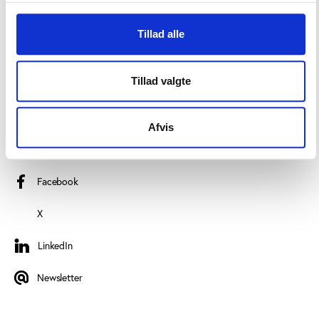
Read more about us
Tillad alle
Privacy policy
Certificate of accessibility (Danish)
Tillad valgte
Cookie declaration
Afvis
FOLLOW PLAY THE GAME
Facebook
X
LinkedIn
LinkedIn
Newsletter
Newsletter