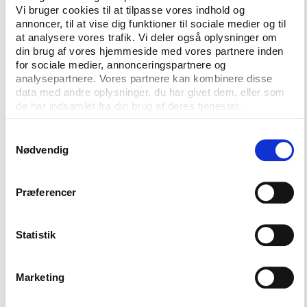
Vi bruger cookies til at tilpasse vores indhold og
annoncer, til at vise dig funktioner til sociale medier og til
at analysere vores trafik. Vi deler også oplysninger om
din brug af vores hjemmeside med vores partnere inden
for sociale medier, annonceringspartnere og
analysepartnere. Vores partnere kan kombinere disse
data med andre oplysninger, du har givet dem, eller som
de har indsamlet fra din brug af deres tjenester.
CONTACT US
Samtykkevalg
Vester Allé 8B, 3.
Nødvendig
8000 Aarhus C, Denmark
Præferencer
+45 3266 1030
info@playthegame.org
Statistik
SEE ALSO
Marketing
Find employee