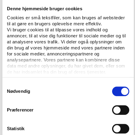
decades from bad playing fields, biased referees and
Denne hjemmeside bruger cookies
mismanagement of their leagues and KFF funds.
Cookies er små tekstfiler, som kan bruges af websteder
But what happened when some began to fight back
til at gøre en brugers oplevelse mere effektiv.
against corruption?
Vi bruger cookies til at tilpasse vores indhold og
annoncer, til at vise dig funktioner til sociale medier og til
Read Munro's entire presentation here
at analysere vores trafik. Vi deler også oplysninger om
din brug af vores hjemmeside med vores partnere inden
for sociale medier, annonceringspartnere og
analysepartnere. Vores partnere kan kombinere disse
data med andre oplysninger, du har givet dem, eller som
de har indsamlet fra din brug af deres tjenester.
Samtykkevalg
Nødvendig
CONTACT US
Præferencer
Vester Allé 8B, 3.
8000 Aarhus C, Denmark
Statistik