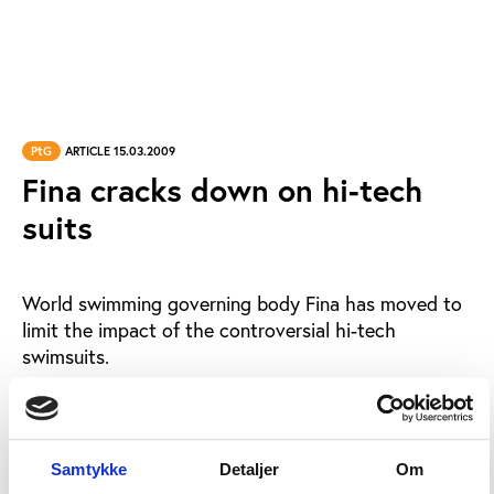
PtG
ARTICLE 15.03.2009
Fina cracks down on hi-tech
suits
World swimming governing body Fina has moved to
limit the impact of the controversial hi-tech
swimsuits.
Last year saw an astonishing 108 world records
broken, 79 of them by swimmers wearing one suit,
the Speedo LZR Racer.
Samtykke
Detaljer
Om