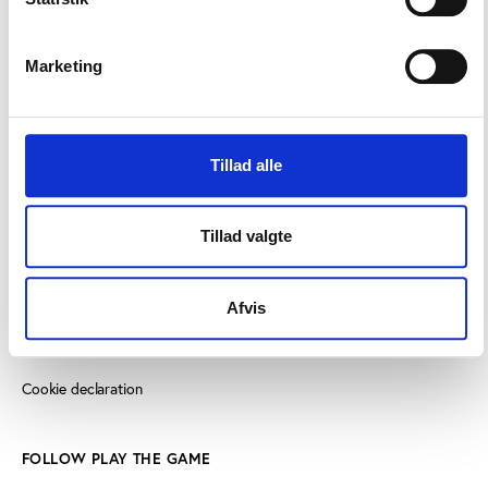
8000 Aarhus C, Denmark
+45 3266 1030
Marketing
info@playthegame.org
Tillad alle
SEE ALSO
Find employee
Tillad valgte
Read more about us
Privacy policy
Afvis
Certificate of accessibility (Danish)
Cookie declaration
FOLLOW PLAY THE GAME