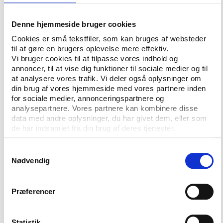
But following a three-day meeting in Dubai, Fina has
stipulated swimsuits should not cover the neck and
must not extend past the shoulders and ankles.
Denne hjemmeside bruger cookies
Cookies er små tekstfiler, som kan bruges af websteder
The changes, which will be in place for July's world
til at gøre en brugers oplevelse mere effektiv.
championships, also limit the suits' thickness and
Vi bruger cookies til at tilpasse vores indhold og
buoyancy.
annoncer, til at vise dig funktioner til sociale medier og til
at analysere vores trafik. Vi deler også oplysninger om
SOURCE:
BBC Sport
din brug af vores hjemmeside med vores partnere inden
for sociale medier, annonceringspartnere og
analysepartnere. Vores partnere kan kombinere disse
data med andre oplysninger, du har givet dem, eller som
de har indsamlet fra din brug af deres tjenester.
Samtykkevalg
Nødvendig
CONTACT US
Præferencer
Vester Allé 8B, 3.
Statistik