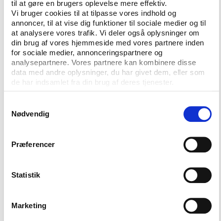
til at gøre en brugers oplevelse mere effektiv.
Vi bruger cookies til at tilpasse vores indhold og
annoncer, til at vise dig funktioner til sociale medier og til
at analysere vores trafik. Vi deler også oplysninger om
din brug af vores hjemmeside med vores partnere inden
for sociale medier, annonceringspartnere og
analysepartnere. Vores partnere kan kombinere disse
data med andre oplysninger, du har givet dem, eller som
de har indsamlet fra din brug af deres tjenester.
CONTACT US
Samtykkevalg
Nødvendig
Vester Allé 8B, 3.
8000 Aarhus C, Denmark
Præferencer
+45 3266 1030
Statistik
info@playthegame.org
Marketing
SEE ALSO