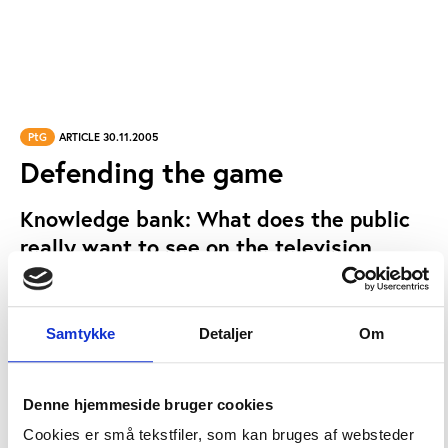
PtG
ARTICLE 30.11.2005
Defending the game
Knowledge bank: What does the public
really want to see on the television
screen when it comes to sports?
Samtykke
Detaljer
Om
Florian Petrica provided research results at Play the
Game 2005: the Good, the Bad and the Ugly.
The document is a PowerPoint presentation
Denne hjemmeside bruger cookies
Cookies er små tekstfiler, som kan bruges af websteder
Read the presentation here