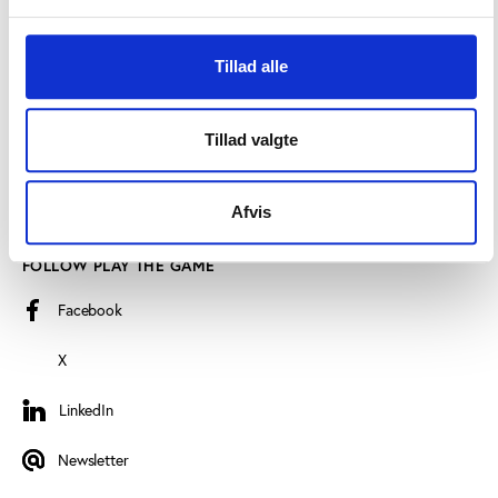
Find employee
Read more about us
Tillad alle
Privacy policy
Tillad valgte
Certificate of accessibility (Danish)
Cookie declaration
Afvis
FOLLOW PLAY THE GAME
Facebook
X
LinkedIn
LinkedIn
Newsletter
Newsletter