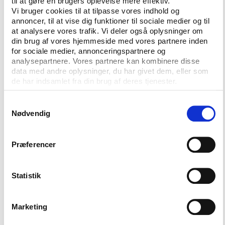
til at gøre en brugers oplevelse mere effektiv.
Vi bruger cookies til at tilpasse vores indhold og
annoncer, til at vise dig funktioner til sociale medier og til
at analysere vores trafik. Vi deler også oplysninger om
din brug af vores hjemmeside med vores partnere inden
for sociale medier, annonceringspartnere og
analysepartnere. Vores partnere kan kombinere disse
data med andre oplysninger, du har givet dem, eller som
de har indsamlet fra din brug af deres tjenester.
CONTACT US
Samtykkevalg
Nødvendig
Vester Allé 8B, 3.
8000 Aarhus C, Denmark
Præferencer
+45 3266 1030
info@playthegame.org
Statistik
Marketing
SEE ALSO