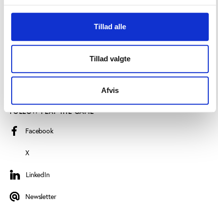
Find employee
Read more about us
Tillad alle
Privacy policy
Tillad valgte
Certificate of accessibility (Danish)
Cookie declaration
Afvis
FOLLOW PLAY THE GAME
Facebook
X
LinkedIn
LinkedIn
Newsletter
Newsletter