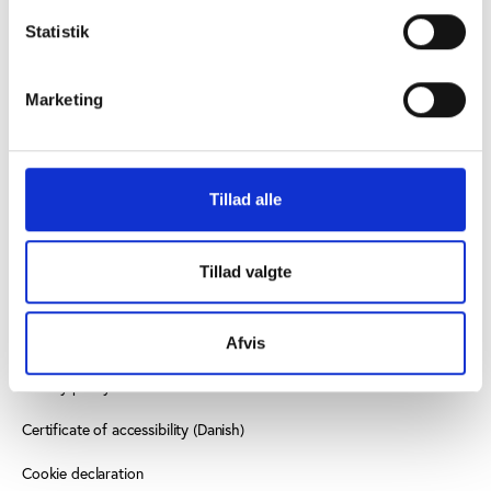
CONTACT US
Statistik
Vester Allé 8B, 3.
8000 Aarhus C, Denmark
Marketing
+45 3266 1030
info@playthegame.org
Tillad alle
SEE ALSO
Tillad valgte
Find employee
Read more about us
Afvis
Privacy policy
Certificate of accessibility (Danish)
Cookie declaration