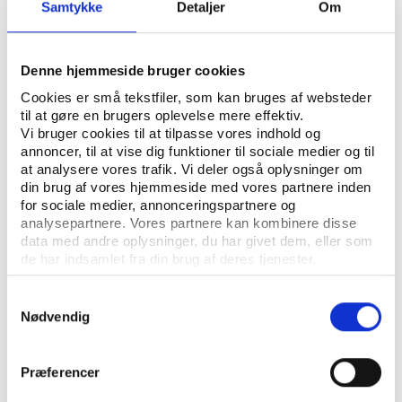
Samtykke
Detaljer
Om
Using data from doping controls to monitor
the testosterone thresholds of intersex and
trans athletes violates data protection laws
Denne hjemmeside bruger cookies
Marcus Mazzucco, Jensen Brehaut
Cookies er små tekstfiler, som kan bruges af websteder
til at gøre en brugers oplevelse mere effektiv.
Vi bruger cookies til at tilpasse vores indhold og
PtG
OPINION
annoncer, til at vise dig funktioner til sociale medier og til
With Olympics approaching, it’s time to
at analysere vores trafik. Vi deler også oplysninger om
recognize children as a protected class in
din brug af vores hjemmeside med vores partnere inden
sport
for sociale medier, annonceringspartnere og
analysepartnere. Vores partnere kan kombinere disse
Peter Donnelly, Marcus Mazzucco
data med andre oplysninger, du har givet dem, eller som
de har indsamlet fra din brug af deres tjenester.
Samtykkevalg
Nødvendig
Præferencer