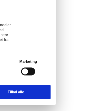
e
 medier
ed
tnere
t fra
Marketing
Tillad alle