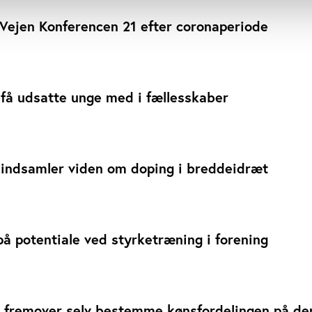
 Vejen Konferencen 21 efter coronaperiode
t få udsatte unge med i fællesskaber
 indsamler viden om doping i breddeidræt
å potentiale ved styrketræning i forening
n fremover selv bestemme kønsfordelingen på de