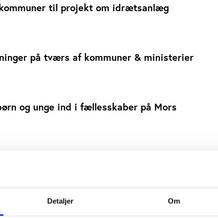
kommuner til projekt om idrætsanlæg
ninger på tværs af kommuner & ministerier
ørn og unge ind i fællesskaber på Mors
ernes stadionoplevelse i top med data
Detaljer
Om
ruddannelserne i FDF og KFUM-Spejderne