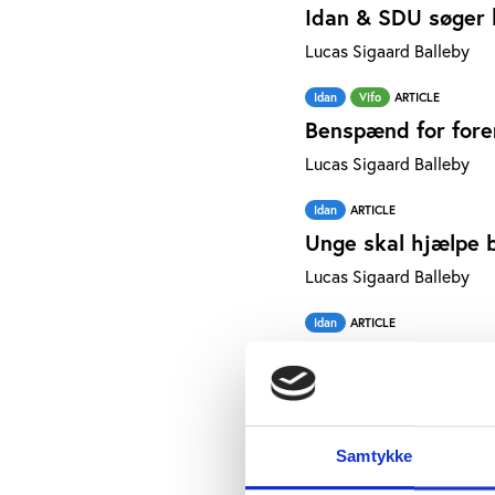
Idan & SDU søger 
Lucas Sigaard Balleby
Idan
Vifo
ARTICLE
Benspænd for fore
Lucas Sigaard Balleby
Idan
ARTICLE
Unge skal hjælpe b
Lucas Sigaard Balleby
Idan
ARTICLE
DBU skyder tilsku
Lucas Sigaard Balleby
Vifo
ARTICLE
Samtykke
Udvikling af lede