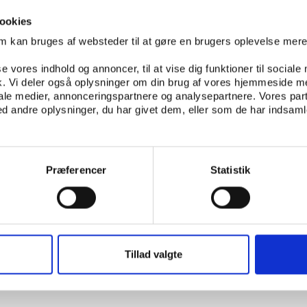
ookies
om kan bruges af websteder til at gøre en brugers oplevelse mer
 spilformer for DHF
se vores indhold og annoncer, til at vise dig funktioner til sociale
fik. Vi deler også oplysninger om din brug af vores hjemmeside m
iale medier, annonceringspartnere og analysepartnere. Vores par
 andre oplysninger, du har givet dem, eller som de har indsamle
den i spil til Idrættens Branchedage 2022
Præferencer
Statistik
ørns idrætsdeltagelse
Tillad valgte
yrketræning i forening men få faciliteter