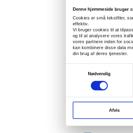
Lucas Sigaard Balleby
Denne hjemmeside bruger c
Idan
ARTICLE
Cookies er små tekstfiler, s
Idan evaluerer nye
effektiv.
Vi bruger cookies til at tilpas
Lucas Sigaard Balleby
og til at analysere vores tra
vores partnere inden for soc
Idan
ARTICLE
kan kombinere disse data med
Idan skal sætte vi
din brug af deres tjenester.
Lucas Sigaard Balleby
Samtykkevalg
Nødvendig
Idan
ARTICLE
Idan ser på små b
Lucas Sigaard Balleby
Idan
ARTICLE
Afvis
Der er ønske om st
Lucas Sigaard Balleby