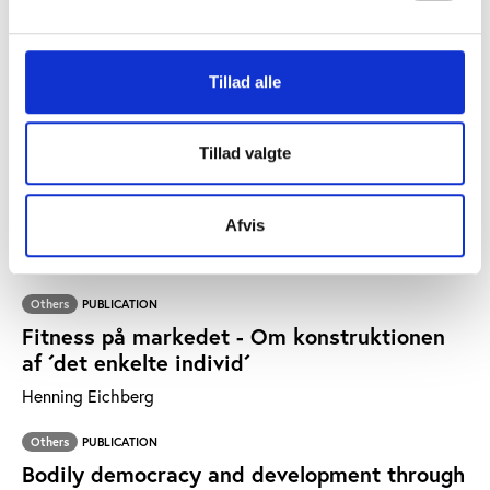
Henning Eichberg
Others
PUBLICATION
Tillad alle
Politik, magt og praksis i kropskulturen
Henning Eichberg
Tillad valgte
Others
PUBLICATION
Sundhedskulturelle bølger. Indledning til
antologien
Afvis
Henning Eichberg, Per Jørgensen, Jørn Hansen
Others
PUBLICATION
Fitness på markedet - Om konstruktionen
af ´det enkelte individ´
Henning Eichberg
Others
PUBLICATION
Bodily democracy and development through