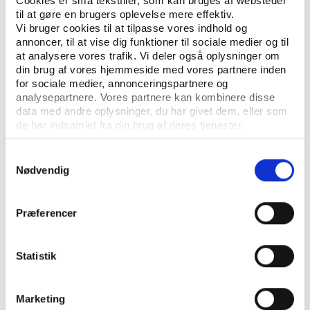
Henning Eichberg
Cookies er små tekstfiler, som kan bruges af websteder
til at gøre en brugers oplevelse mere effektiv.
Vi bruger cookies til at tilpasse vores indhold og
Others
PUBLICATION
annoncer, til at vise dig funktioner til sociale medier og til
Folkelig idræt kan ikke sådan måles eller
at analysere vores trafik. Vi deler også oplysninger om
vejes'
din brug af vores hjemmeside med vores partnere inden
for sociale medier, annonceringspartnere og
Henning Eichberg
analysepartnere. Vores partnere kan kombinere disse
data med andre oplysninger, du har givet dem, eller som
Others
PUBLICATION
de har indsamlet fra din brug af deres tjenester.
Et andet friluftsliv og en alternativ biologi
Samtykkevalg
Henning Eichberg
Nødvendig
Others
PUBLICATION
Bevægelsens produktivering og
Præferencer
demokratiets folk
Henning Eichberg
Statistik
Others
PUBLICATION
Køn i bevægelse
Marketing