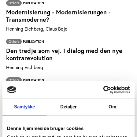
Others
PUBLICATION
Modernisierung - Modernisierungen -
Transmoderne?
Henning Eichberg, Claus Bøje
Others
PUBLICATION
Den tredje som vej. I dialog med den nye
kontrarevolution
Henning Eichberg
Others
PUBLICATION
Idrættens enhed og mangfoldighed i Finland
Henning Eichberg
Samtykke
Detaljer
Om
Others
PUBLICATION
Springets koloniale globalisering - om
bevægelseskultur i Rwanda
Denne hjemmeside bruger cookies