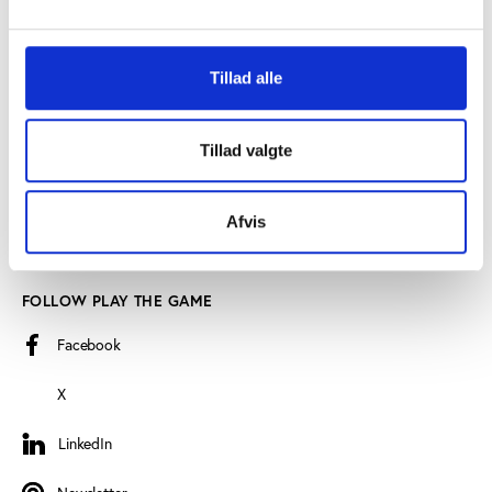
SEE ALSO
Find employee
Tillad alle
Read more about us
Privacy policy
Tillad valgte
Certificate of accessibility (Danish)
Afvis
Cookie declaration
FOLLOW PLAY THE GAME
Facebook
X
LinkedIn
LinkedIn