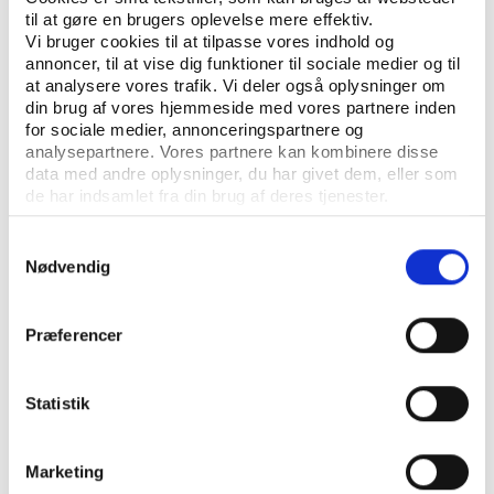
Articles
til at gøre en brugers oplevelse mere effektiv.
Vi bruger cookies til at tilpasse vores indhold og
annoncer, til at vise dig funktioner til sociale medier og til
at analysere vores trafik. Vi deler også oplysninger om
din brug af vores hjemmeside med vores partnere inden
for sociale medier, annonceringspartnere og
analysepartnere. Vores partnere kan kombinere disse
data med andre oplysninger, du har givet dem, eller som
de har indsamlet fra din brug af deres tjenester.
Samtykkevalg
CONTACT US
Nødvendig
Vester Allé 8B, 3.
Præferencer
8000 Aarhus C, Denmark
+45 3266 1030
Statistik
info@playthegame.org
Marketing