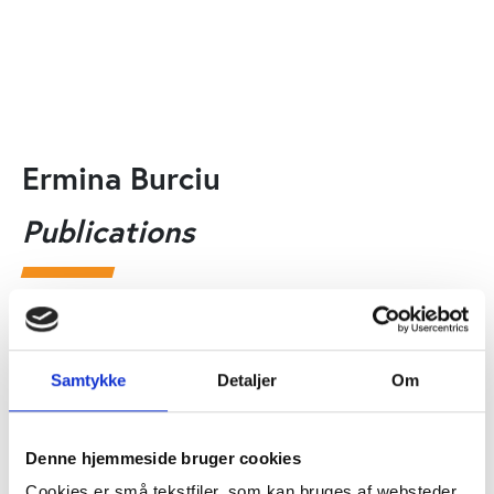
Ermina Burciu
Publications
PtG
PUBLICATION
National Sports Governance Observer.
Country report: Romania
Samtykke
Detaljer
Om
Florian Petrica, Ermina Burciu
Denne hjemmeside bruger cookies
Cookies er små tekstfiler, som kan bruges af websteder